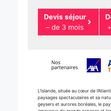
Devis séjour
D
– de 3 mois
+
L’Islande, située au cœur de l’Atlan
paysages spectaculaires et sa natur
geysers et aurores boréales, le pay
amoureux de grands espaces et les